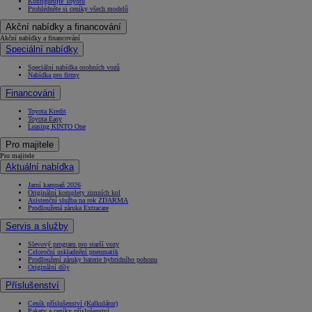
Konfigurujte Toyotu
Prohlédněte si ceníky všech modelů
Akční nabídky a financování
Akční nabídky a financování
Speciální nabídky
Speciální nabídka osobních vozů
Nabídka pro firmy
Financování
Toyota Kredit
Toyota Easy
Leasing KINTO One
Pro majitele
Pro majitele
Aktuální nabídka
Jarní kampaň 2026
Originální komplety zimních kol
Asistenční služba na rok ZDARMA
Prodloužená záruka Extracare
Servis a služby
Slevový program pro starší vozy
Celoroční uskladnění pneumatik
Prodloužení záruky baterie hybridního pohonu
Originální díly
Příslušenství
Ceník příslušenství (Kalkulátor)
Pakety a ceníky příslušenství