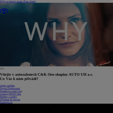
Přejít na hlavní obsah
(Press Enter)
0:31 / 1:34
Vítejte v autosalonech C&K člen skupiny AUTO UH a.s.
Co Vás k nám přivádí?
Akční nabídka
Toyota Professional
Skladové a ojeté vozy
Leasing KINTO One
Modely a ceníky
Objednat do servisu
Podívejte se