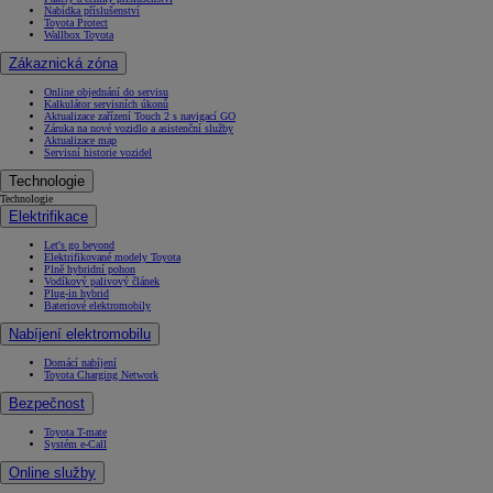
Nabídka příslušenství
Toyota Protect
Wallbox Toyota
Zákaznická zóna
Online objednání do servisu
Kalkulátor servisních úkonů
Aktualizace zařízení Touch 2 s navigací GO
Záruka na nové vozidlo a asistenční služby
Aktualizace map
Servisní historie vozidel
Technologie
Technologie
Elektrifikace
Let's go beyond
Elektrifikované modely Toyota
Plně hybridní pohon
Vodíkový palivový článek
Plug-in hybrid
Bateriové elektromobily
Nabíjení elektromobilu
Domácí nabíjení
Toyota Charging Network
Bezpečnost
Toyota T-mate
Systém e-Call
Online služby