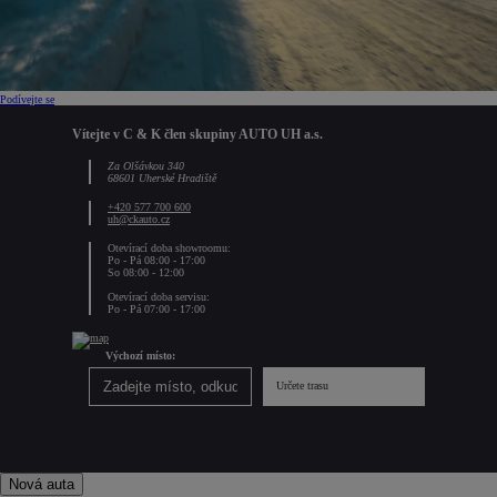
Podívejte se
Vítejte v C & K člen skupiny AUTO UH a.s.
Za Olšávkou 340
68601 Uherské Hradiště
+420 577 700 600
uh@ckauto.cz
Otevírací doba showroomu:
Po - Pá 08:00 - 17:00
So 08:00 - 12:00
Otevírací doba servisu:
Po - Pá 07:00 - 17:00
Výchozí místo:
Určete trasu
Nová auta