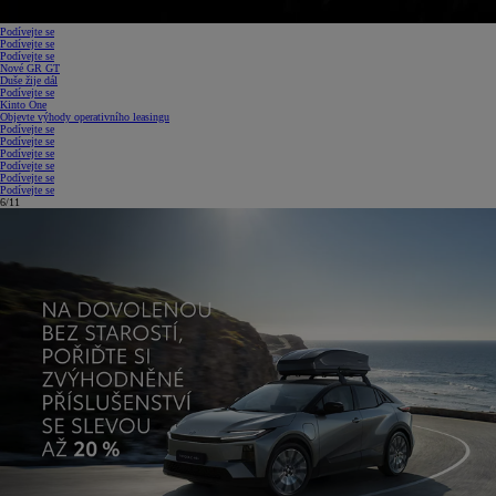
Podívejte se
Podívejte se
Podívejte se
Nové GR GT
Duše žije dál
Podívejte se
Kinto One
Objevte výhody operativního leasingu
Podívejte se
Podívejte se
Podívejte se
Podívejte se
Podívejte se
Podívejte se
7/11