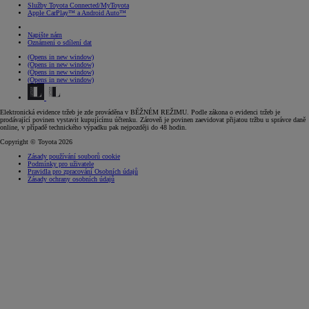
Služby Toyota Connected/MyToyota
Apple CarPlay™ a Android Auto™
Napište nám
Oznámení o sdílení dat
(Opens in new window)
(Opens in new window)
(Opens in new window)
(Opens in new window)
Elektronická evidence tržeb je zde prováděna v BĚŽNÉM REŽIMU. Podle zákona o evidenci tržeb je
prodávající povinen vystavit kupujícímu účtenku. Zároveň je povinen zaevidovat přijatou tržbu u správce daně
online, v případě technického výpadku pak nejpozději do 48 hodin.
Copyright © Toyota 2026
Zásady používání souborů cookie
Podmínky pro uživatele
Pravidla pro zpracování Osobních údajů
Zásady ochrany osobních údajů