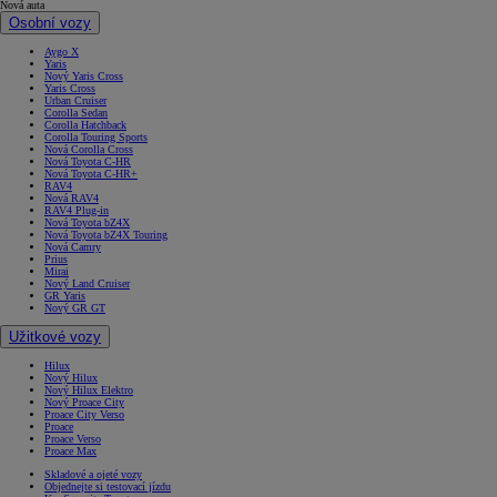
Nová auta
Osobní vozy
Aygo X
Yaris
Nový Yaris Cross
Yaris Cross
Urban Cruiser
Corolla Sedan
Corolla Hatchback
Corolla Touring Sports
Nová Corolla Cross
Nová Toyota C-HR
Nová Toyota C-HR+
RAV4
Nová RAV4
RAV4 Plug-in
Nová Toyota bZ4X
Nová Toyota bZ4X Touring
Nová Camry
Prius
Mirai
Nový Land Cruiser
GR Yaris
Nový GR GT
Užitkové vozy
Hilux
Nový Hilux
Nový Hilux Elektro
Nový Proace City
Proace City Verso
Proace
Proace Verso
Proace Max
Skladové a ojeté vozy
Objednejte si testovací jízdu