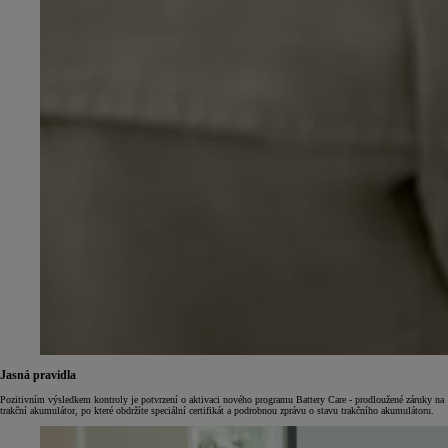
Jasná pravidla
Pozitivním výsledkem kontroly je potvrzení o aktivaci nového programu Battery Care - prodloužené záruky na
trakční akumulátor, po které obdržíte speciální certifikát a podrobnou zprávu o stavu trakčního akumulátoru.