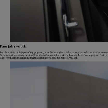
Pouze jedna kontrola
Jestliže vozidlo splňuje podmínky programu, je možné se kdykoli obrátit na autorizovaného servisního partnera
Toyota pro zřízení záruky. V případě splnění podmínky jedné pozitivní kontroly lze aktivovat program Battery
Care - prodlouženou záruku na trakční akumulátor na další rok nebo 15 000 km.