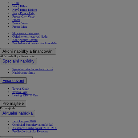
Hilux
Nový Hilux
Nový Hilux Elektro
Nový Proace City
Proace City Verso
Proace
Proace Verso
Proace Max
Skladové a ojeté vozy
Objednejte si testovací jízdu
Konfigurujte Toyotu
Prohlédněte si ceníky všech modelů
Akční nabídky a financování
Akční nabídky a financování
Speciální nabídky
Speciální nabídka osobních vozů
Nabídka pro firmy
Financování
Toyota Kredit
Toyota Easy
Leasing KINTO One
Pro majitele
Pro majitele
Aktuální nabídka
Jarní kampaň 2026
Originální komplety zimních kol
Asistenční služba na rok ZDARMA
Prodloužená záruka Extracare