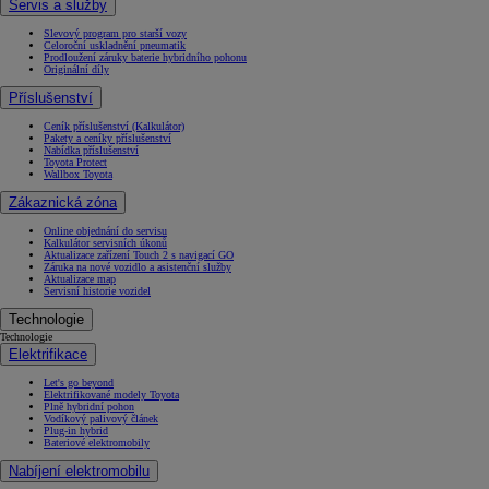
Servis a služby
Slevový program pro starší vozy
Celoroční uskladnění pneumatik
Prodloužení záruky baterie hybridního pohonu
Originální díly
Příslušenství
Ceník příslušenství (Kalkulátor)
Pakety a ceníky příslušenství
Nabídka příslušenství
Toyota Protect
Wallbox Toyota
Zákaznická zóna
Online objednání do servisu
Kalkulátor servisních úkonů
Aktualizace zařízení Touch 2 s navigací GO
Záruka na nové vozidlo a asistenční služby
Aktualizace map
Servisní historie vozidel
Technologie
Technologie
Elektrifikace
Let's go beyond
Elektrifikované modely Toyota
Plně hybridní pohon
Vodíkový palivový článek
Plug-in hybrid
Bateriové elektromobily
Nabíjení elektromobilu