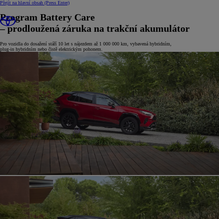
Přejít na hlavní obsah
(Press Enter)
Program Battery Care
– prodloužená záruka na trakční akumulátor
Pro vozidla do dosažení stáří 10 let s nájezdem až 1 000 000 km, vybavená hybridním,
plug-in hybridním nebo čistě elektrickým pohonem.