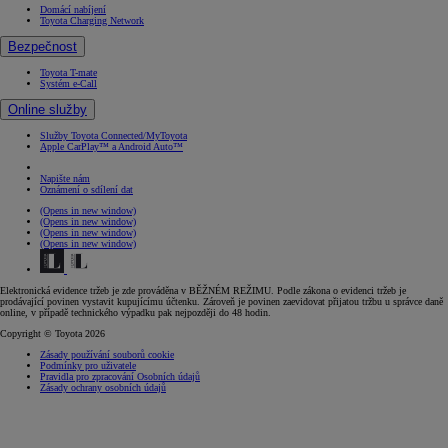
Domácí nabíjení
Toyota Charging Network
Bezpečnost
Toyota T-mate
Systém e-Call
Online služby
Služby Toyota Connected/MyToyota
Apple CarPlay™ a Android Auto™
Napište nám
Oznámení o sdílení dat
(Opens in new window)
(Opens in new window)
(Opens in new window)
(Opens in new window)
Elektronická evidence tržeb je zde prováděna v BĚŽNÉM REŽIMU. Podle zákona o evidenci tržeb je
prodávající povinen vystavit kupujícímu účtenku. Zároveň je povinen zaevidovat přijatou tržbu u správce daně
online, v případě technického výpadku pak nejpozději do 48 hodin.
Copyright © Toyota 2026
Zásady používání souborů cookie
Podmínky pro uživatele
Pravidla pro zpracování Osobních údajů
Zásady ochrany osobních údajů