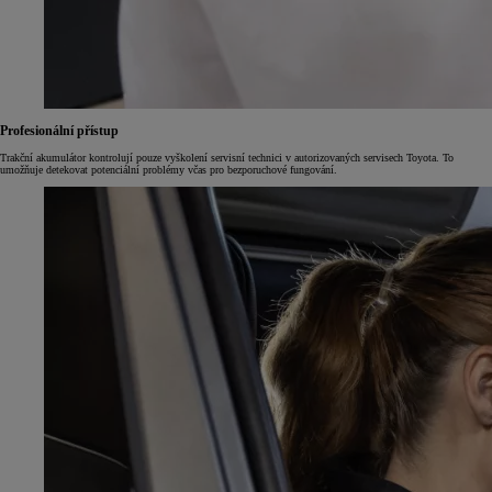
Profesionální přístup
Trakční akumulátor kontrolují pouze vyškolení servisní technici v autorizovaných servisech Toyota. To
umožňuje detekovat potenciální problémy včas pro bezporuchové fungování.