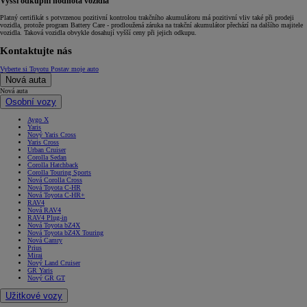
Vyšší odkupní hodnota vozidla
Platný certifikát s potvrzenou pozitivní kontrolou trakčního akumulátoru má pozitivní vliv také při prodeji
vozidla, protože program Battery Care - prodloužená záruka na trakční akumulátor přechází na dalšího majitele
vozidla. Taková vozidla obvykle dosahují vyšší ceny při jejich odkupu.
Kontaktujte nás
Vyberte si Toyotu
Postav moje auto
Nová auta
Nová auta
Osobní vozy
Aygo X
Yaris
Nový Yaris Cross
Yaris Cross
Urban Cruiser
Corolla Sedan
Corolla Hatchback
Corolla Touring Sports
Nová Corolla Cross
Nová Toyota C-HR
Nová Toyota C-HR+
RAV4
Nová RAV4
RAV4 Plug-in
Nová Toyota bZ4X
Nová Toyota bZ4X Touring
Nová Camry
Prius
Mirai
Nový Land Cruiser
GR Yaris
Nový GR GT
Užitkové vozy