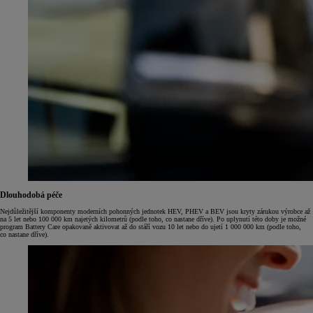
Dlouhodobá péče
Nejdůležitější komponenty moderních pohonných jednotek HEV, PHEV a BEV jsou kryty zárukou výrobce až
na 5 let nebo 100 000 km najetých kilometrů (podle toho, co nastane dříve). Po uplynutí této doby je možné
program Battery Care opakovaně aktivovat až do stáří vozu 10 let nebo do ujetí 1 000 000 km (podle toho,
co nastane dříve).