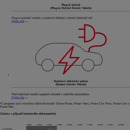
Plug-in hybrid
(Plug-in Hybrid Electric Vehicle)
Plug-in hybridní vozidlo s možností dobíjení z externí elektrické sítě
Zjistit více
→
Bateriový elektrický pohon
(Battery Electric Vehicle)
Plně elektrické vozidlo napájené výhradně z trakčního akumulátoru
Zjistit více
→
*Z programu jsou vyloučeny elektrické modely Toyota Proace, Proace Verso, Proace City Verso, Proace City a
Proace Max.
Záruka v případě bateriového elektromobilu