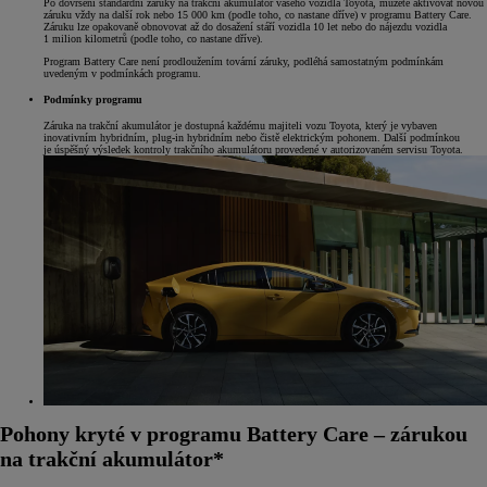
Po dovršení standardní záruky na trakční akumulátor vašeho vozidla Toyota, můžete aktivovat novou
záruku vždy na další rok nebo 15 000 km (podle toho, co nastane dříve) v programu Battery Care.
Záruku lze opakovaně obnovovat až do dosažení stáří vozidla 10 let nebo do nájezdu vozidla
1 milion kilometrů (podle toho, co nastane dříve).
Program Battery Care není prodloužením tovární záruky, podléhá samostatným podmínkám
uvedeným v podmínkách programu.
Podmínky programu
Záruka na trakční akumulátor je dostupná každému majiteli vozu Toyota, který je vybaven
inovativním hybridním, plug-in hybridním nebo čistě elektrickým pohonem. Další podmínkou
je úspěšný výsledek kontroly trakčního akumulátoru provedené v autorizovaném servisu Toyota.
Pohony kryté v programu Battery Care – zárukou
na trakční akumulátor*