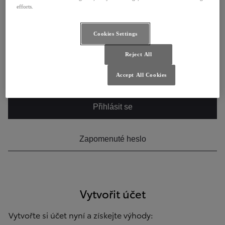
NEBO
efforts.
E-mail
Cookies Settings
Reject All
Heslo
Accept All Cookies
Přihlásit se
Zapomenuté heslo
Vytvořit účet
Vytvořte si účet nyní a získejte výhody: