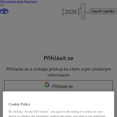
Přejít na hlavní obsah
(Press Enter)
Otevřít nabídku
Přihlásit se
Přihlaste se a získejte přístup ke všem svým uloženým
informacím
Přihlásit se
Přihlásit se
Cookie Policy
By clicking “Accept All Cookies”, you agree to the storing of cookies on your
device to enhance site navigation, analyze site usage, and assist in our marketing